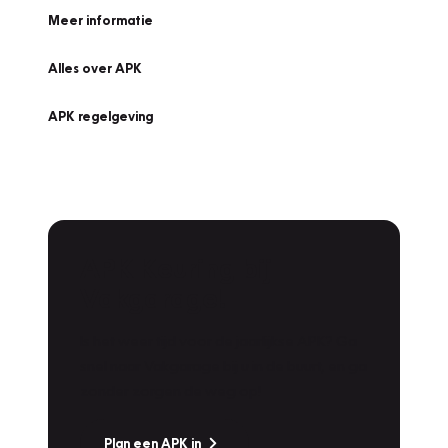
Meer informatie
Alles over APK
APK regelgeving
APK Keuring bij
Vakgarage!
Is het weer tijd voor de jaarlijkse APK? Ga
snel naar Vakgarage bij u in de buurt, en ga
zonder zorgen de weg op!
Plan een APK in