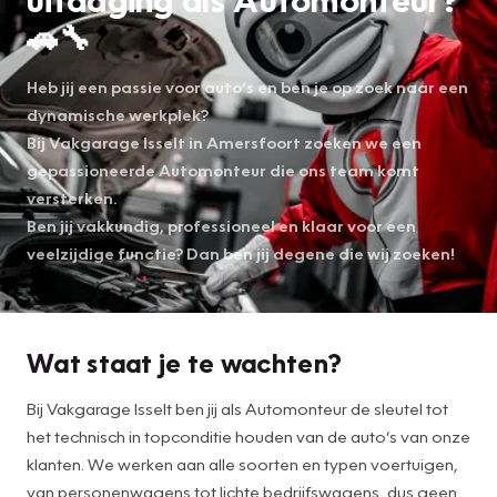
🚗🔧
Heb jij een passie voor auto’s en ben je op zoek naar een
dynamische werkplek?
Bij Vakgarage Isselt in Amersfoort zoeken we een
gepassioneerde Automonteur die ons team komt
versterken.
Ben jij vakkundig, professioneel en klaar voor een
veelzijdige functie? Dan ben jij degene die wij zoeken!
Wat staat je te wachten?
Bij Vakgarage Isselt ben jij als Automonteur de sleutel tot
het technisch in topconditie houden van de auto’s van onze
klanten. We werken aan alle soorten en typen voertuigen,
van personenwagens tot lichte bedrijfswagens, dus geen