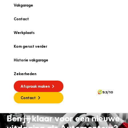
Vakgarage
Contact
Werkplaats
Kom gerust verder
Historie vakgarage
Zekerheden
Afspraak maken
9.3/10
Contact
Ben jij klaar voor een nieuwe
Vacatures
uitdaging als Automonteur?