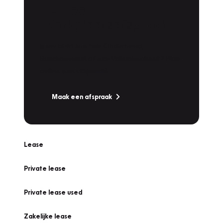
Plan een
Werkplaatsafspraak
Is uw auto toe aan Onderhoud,
Bandenwissel of een Vakantiecheck? Plan
online een afspraak!
Maak een afspraak
Lease
Private lease
Private lease used
Zakelijke lease