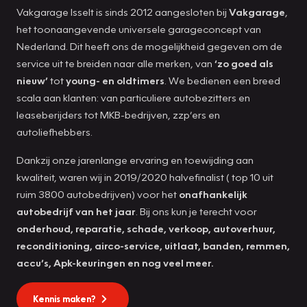
Vakgarage Isselt is sinds 2012 aangesloten bij
Vakgarage
,
het toonaangevende universele garageconcept van
Nederland. Dit heeft ons de mogelijkheid gegeven om de
service uit te breiden naar alle merken, van
‘zo goed als
nieuw’
tot
young- en oldtimers
. We bedienen een breed
scala aan klanten: van particuliere autobezitters en
leaseberijders tot MKB-bedrijven, zzp’ers en
autoliefhebbers.
Dankzij onze jarenlange ervaring en toewijding aan
kwaliteit, waren wij in 2019/2020 halvefinalist ( top 10 uit
ruim 3800 autobedrijven) voor het
onafhankelijk
autobedrijf van het jaar
. Bij ons kun je terecht voor
onderhoud, reparatie, schade, verkoop, autoverhuur,
reconditioning, airco-service, uitlaat, banden, remmen,
accu’s, Apk-keuringen en nog veel meer.
Kennis maken?