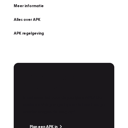
Meer informatie
Alles over APK
APK regelgeving
APK Keuring bij
Vakgarage!
Is het weer tijd voor de jaarlijkse APK? Ga
snel naar Vakgarage bij u in de buurt, en ga
zonder zorgen de weg op!
Plan een APK in