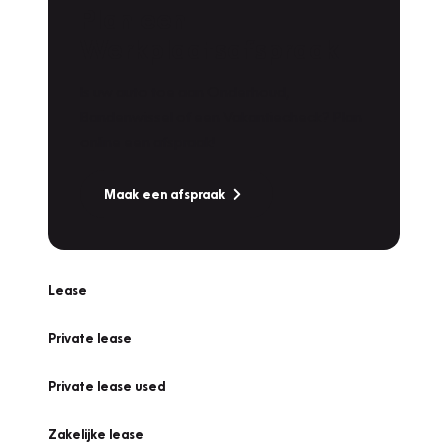
Plan een
Werkplaatsafspraak
Is uw auto toe aan Onderhoud,
Bandenwissel of een Vakantiecheck? Plan
online een afspraak!
Maak een afspraak
Lease
Private lease
Private lease used
Zakelijke lease