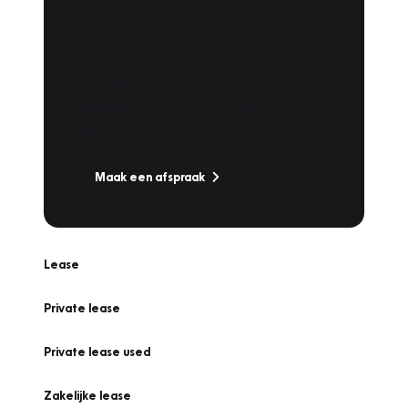
Plan een
Werkplaatsafspraak
Is uw auto toe aan Onderhoud,
Bandenwissel of een Vakantiecheck? Plan
online een afspraak!
Maak een afspraak
Lease
Private lease
Private lease used
Zakelijke lease