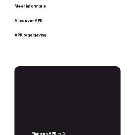
Meer informatie
Alles over APK
APK regelgeving
APK Keuring bij
Vakgarage!
Is het weer tijd voor de jaarlijkse APK? Ga
snel naar Vakgarage bij u in de buurt, en ga
zonder zorgen de weg op!
Plan een APK in