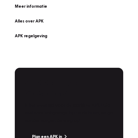
Meer informatie
Alles over APK
APK regelgeving
APK Keuring bij
Vakgarage!
Is het weer tijd voor de jaarlijkse APK? Ga
snel naar Vakgarage bij u in de buurt, en ga
zonder zorgen de weg op!
Plan een APK in