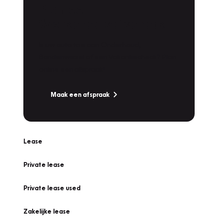
Plan een
Werkplaatsafspraak
Is uw auto toe aan Onderhoud,
Bandenwissel of een Vakantiecheck? Plan
online een afspraak!
Maak een afspraak
Lease
Private lease
Private lease used
Zakelijke lease