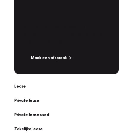
Plan een
Werkplaatsafspraak
Is uw auto toe aan Onderhoud,
Bandenwissel of een Vakantiecheck? Plan
online een afspraak!
Maak een afspraak
Lease
Private lease
Private lease used
Zakelijke lease