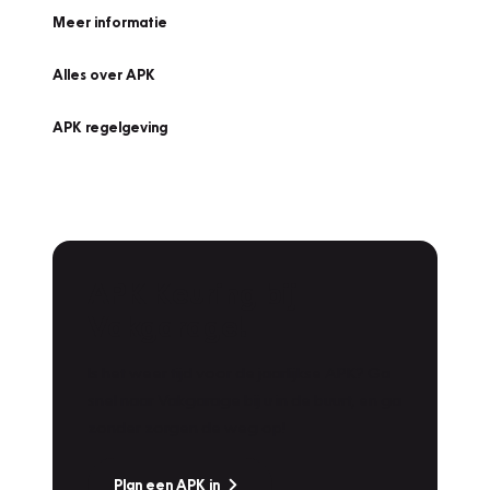
Meer informatie
Alles over APK
APK regelgeving
APK Keuring bij
Vakgarage!
Is het weer tijd voor de jaarlijkse APK? Ga
snel naar Vakgarage bij u in de buurt, en ga
zonder zorgen de weg op!
Plan een APK in