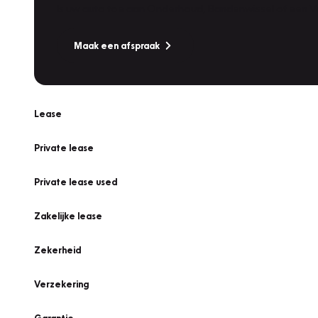
Is uw auto toe aan Onderhoud, Bandenwissel of een Va
Maak een afspraak
Lease
Private lease
Private lease used
Zakelijke lease
Zekerheid
Verzekering