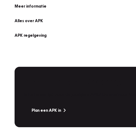
Meer informatie
Alles over APK
APK regelgeving
APK Keuring bij Vakgarage!
Is het weer tijd voor de jaarlijkse APK? Ga snel naar V
Plan een APK in