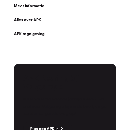
Meer informatie
Alles over APK
APK regelgeving
APK Keuring bij
Vakgarage!
Is het weer tijd voor de jaarlijkse APK? Ga
snel naar Vakgarage bij u in de buurt, en ga
zonder zorgen de weg op!
Plan een APK in