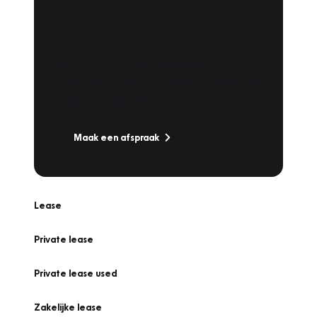
Plan een
Werkplaatsafspraak
Is uw auto toe aan Onderhoud,
Bandenwissel of een Vakantiecheck? Plan
online een afspraak!
Maak een afspraak
Lease
Private lease
Private lease used
Zakelijke lease