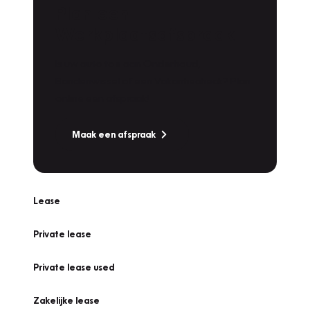
Plan een
Werkplaatsafspraak
Is uw auto toe aan Onderhoud,
Bandenwissel of een Vakantiecheck? Plan
online een afspraak!
Maak een afspraak
Lease
Private lease
Private lease used
Zakelijke lease