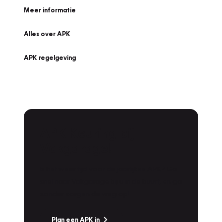
Meer informatie
Alles over APK
APK regelgeving
APK Keuring bij
Vakgarage!
Is het weer tijd voor de jaarlijkse APK? Ga
snel naar Vakgarage bij u in de buurt, en ga
zonder zorgen de weg op!
Plan een APK in