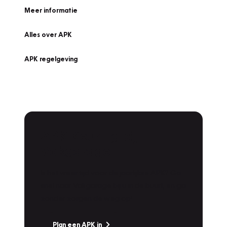
Meer informatie
Alles over APK
APK regelgeving
APK Keuring bij
Vakgarage!
Is het weer tijd voor de jaarlijkse APK? Ga
snel naar Vakgarage bij u in de buurt, en ga
zonder zorgen de weg op!
Plan een APK in