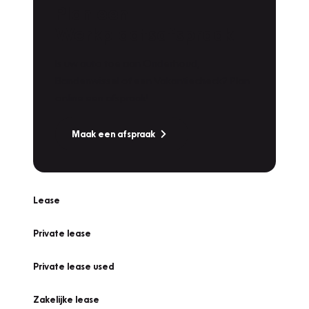
Plan een
Werkplaatsafspraak
Is uw auto toe aan Onderhoud,
Bandenwissel of een Vakantiecheck? Plan
online een afspraak!
Maak een afspraak
Lease
Private lease
Private lease used
Zakelijke lease